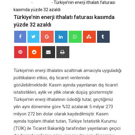
-
-
Home
Ekonomi
Türkiye’nin enerji ithalatı faturası
kasımda yüzde 32 azaldı
Türkiye’nin enerji ithalatı faturası kasımda
yüzde 32 azaldı
Google+
LinkedIn
Whatsapp
StumbleUpon
Tumblr
Pinterest
Reddit
Share
Print
via
Email
Türkiye’nin enerji ithalatını azaltmak amacıyla uyguladığı
politikaların etkisi, dış ticaret verilerinde
görülebilmektedir. Kasım ayında yayınlanan dış ticaret
istatistikleri, aylık ve yıllık olarak düşüş göstermiştir.
Türkiye’nin enerji ithalatının ödediği tutar, geçtiğimiz
yılın aynı dönemine göre %32 azalarak 5 milyar 273
milyon 272 bin dolar olarak kaydedilmiştir. Kasım
ayında toplam ithalat tutarı, Türkiye İstatistik Kurumu
(TÜİK) ile Ticaret Bakanlığı tarafından yayınlanan geçici