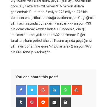
dış ticaret verilerine göre, geçen yılın aynı dönemine
göre %5,7 azalarak 28 milyar 916 milyon dolara
gerilemiştir. Bu tutarın 5 milyar 273 milyon 272 bin
dolarının enerji ithalatı olduğu belirlenmiştir. Geçtiğimiz
yılın kasım ayında bu rakam 7 milyar 777 milyon 433
bin dolar olarak kaydedilmişti. Bu nedenle, enerji
ithalatının tutarı yıllık bazda %32 azalmıştır. Diğer
taraftan, ham petrol ithalatı Kasım ayında geçtiğimiz
yılın aynı dönemine göre %12,6 artarak 2 milyon 965
bin 665 tona yükselmiştir.
You can share this post!
Google+
LinkedIn
Whatsapp
StumbleUpon
Tumblr
Pinterest
Reddit
Share
Print
via