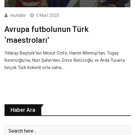
muhabir
5 Mart 2025
Avrupa futbolunun Türk
‘maestroları’
Yıldıray Baştürk’ten Mesut Özil’e, Hamit Altıntop’tan, Tugay
Kerimoğlu’na, Nuri Şahin’den, Emre Belözoğlu ve Arda Turan’a
birçok Türk kökenli orta saha,…
Haber Ara