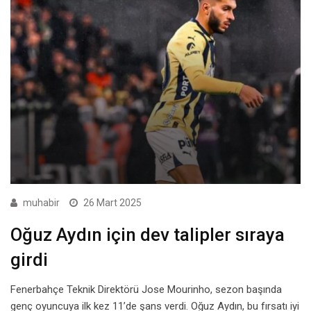
muhabir
26 Mart 2025
Oğuz Aydın için dev talipler sıraya
girdi
Fenerbahçe Teknik Direktörü Jose Mourinho, sezon başında
genç oyuncuya ilk kez 11’de şans verdi. Oğuz Aydın, bu fırsatı iyi