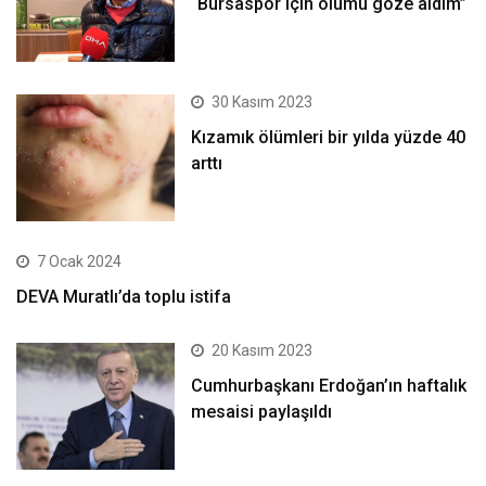
“Bursaspor için ölümü göze aldım”
30 Kasım 2023
Kızamık ölümleri bir yılda yüzde 40
arttı
7 Ocak 2024
DEVA Muratlı’da toplu istifa
20 Kasım 2023
Cumhurbaşkanı Erdoğan’ın haftalık
mesaisi paylaşıldı