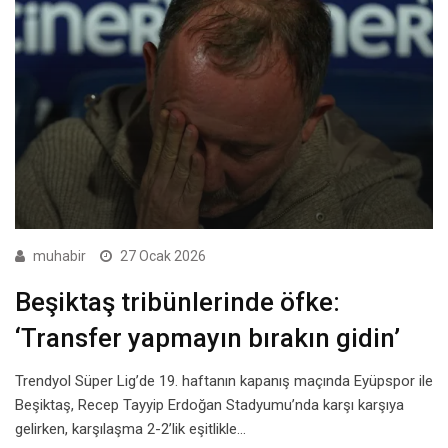
muhabir
27 Ocak 2026
Beşiktaş tribünlerinde öfke:
‘Transfer yapmayın bırakın gidin’
Trendyol Süper Lig’de 19. haftanın kapanış maçında Eyüpspor ile
Beşiktaş, Recep Tayyip Erdoğan Stadyumu’nda karşı karşıya
gelirken, karşılaşma 2-2’lik eşitlikle…