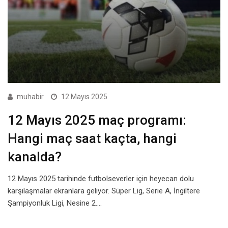
muhabir
12 Mayıs 2025
12 Mayıs 2025 maç programı:
Hangi maç saat kaçta, hangi
kanalda?
12 Mayıs 2025 tarihinde futbolseverler için heyecan dolu
karşılaşmalar ekranlara geliyor. Süper Lig, Serie A, İngiltere
Şampiyonluk Ligi, Nesine 2.…