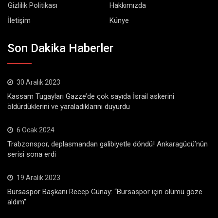
Gizlilik Politikası
Hakkımızda
İletişim
Künye
Son Dakika Haberler
30 Aralık 2023
Kassam Tugayları Gazze’de çok sayıda İsrail askerini
öldürdüklerini ve yaraladıklarını duyurdu
6 Ocak 2024
Trabzonspor, deplasmandan galibiyetle döndü! Ankaragücü’nün
serisi sona erdi
19 Aralık 2023
Bursaspor Başkanı Recep Günay: “Bursaspor için ölümü göze
aldım”