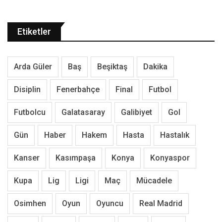
Etiketler
Arda Güler
Baş
Beşiktaş
Dakika
Disiplin
Fenerbahçe
Final
Futbol
Futbolcu
Galatasaray
Galibiyet
Gol
Gün
Haber
Hakem
Hasta
Hastalık
Kanser
Kasımpaşa
Konya
Konyaspor
Kupa
Lig
Ligi
Maç
Mücadele
Osimhen
Oyun
Oyuncu
Real Madrid