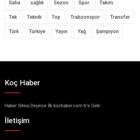
Saha
sağlık
Sezon
Spor
Takım
Tek
Teknik
Top
Trabzonspor
Transfer
Türk
Türkiye
Yayın
Yağ
Şampiyon
Koç Haber
Haber Sitesi Deyince İlk kochaber.com.tr'e Gelir...
İletişim