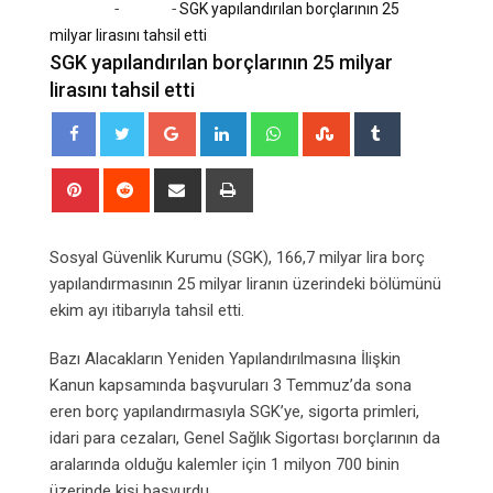
-
-
Home
Dünya
SGK yapılandırılan borçlarının 25
milyar lirasını tahsil etti
SGK yapılandırılan borçlarının 25 milyar
lirasını tahsil etti
Google+
LinkedIn
Whatsapp
StumbleUpon
Tumblr
Pinterest
Reddit
Share
Print
via
Email
Sosyal Güvenlik Kurumu (SGK), 166,7 milyar lira borç
yapılandırmasının 25 milyar liranın üzerindeki bölümünü
ekim ayı itibarıyla tahsil etti.
Bazı Alacakların Yeniden Yapılandırılmasına İlişkin
Kanun kapsamında başvuruları 3 Temmuz’da sona
eren borç yapılandırmasıyla SGK’ye, sigorta primleri,
idari para cezaları, Genel Sağlık Sigortası borçlarının da
aralarında olduğu kalemler için 1 milyon 700 binin
üzerinde kişi başvurdu.