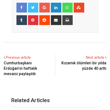
Google+
LinkedIn
Whatsapp
StumbleUpon
Tumblr
Pinterest
Reddit
Share
Print
via
Email
Previous article
Next article
Cumhurbaşkanı
Kızamık ölümleri bir yılda
Erdoğan’ın haftalık
yüzde 40 arttı
mesaisi paylaşıldı
Related Articles