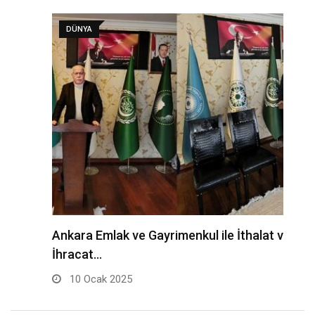
DÜNYA
E
ö
Ankara Emlak ve Gayrimenkul ile İthalat ve
İhracat…
10 Ocak 2025