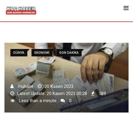
Skip
to
content
DÜNYA
EKONOMI
SON DAKIKA
muhabir
20 Kasım 2023
Latest Update: 20 Kasım 2023 00:28
589
Less than a minute
0