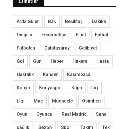
Etiketler
Arda Güler
Baş
Beşiktaş
Dakika
Disiplin
Fenerbahçe
Final
Futbol
Futbolcu
Galatasaray
Galibiyet
Gol
Gün
Haber
Hakem
Hasta
Hastalık
Kanser
Kasımpaşa
Konya
Konyaspor
Kupa
Lig
Ligi
Maç
Mücadele
Osimhen
Oyun
Oyuncu
Real Madrid
Saha
sağlık
Sezon
Spor
Takım
Tek