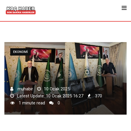
Skip
to
content
EKONOMI
muhabir
10 Ocak 2025
Latest Update: 10 Ocak 2025 16:27
370
1 minute read
0