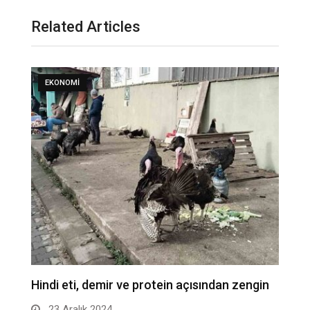
Related Articles
EKONOMI
Hindi eti, demir ve protein açısından zengin
A
s
23 Aralık 2024