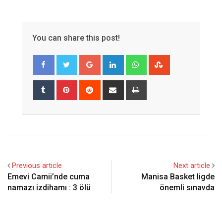
You can share this post!
Google+
LinkedIn
Whatsapp
StumbleUpon
Tumblr
Pinterest
Reddit
Share
Print
via
Email
Previous article
Next article
Emevi Camii’nde cuma
Manisa Basket ligde
namazı izdihamı : 3 ölü
önemli sınavda