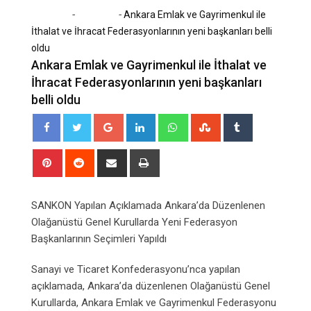
-
-
Home
Ekonomi
Ankara Emlak ve Gayrimenkul ile
İthalat ve İhracat Federasyonlarının yeni başkanları belli
oldu
Ankara Emlak ve Gayrimenkul ile İthalat ve
İhracat Federasyonlarının yeni başkanları
belli oldu
Google+
LinkedIn
Whatsapp
StumbleUpon
Tumblr
Pinterest
Reddit
Share
Print
via
Email
SANKON Yapılan Açıklamada Ankara’da Düzenlenen
Olağanüstü Genel Kurullarda Yeni Federasyon
Başkanlarının Seçimleri Yapıldı
Sanayi ve Ticaret Konfederasyonu’nca yapılan
açıklamada, Ankara’da düzenlenen Olağanüstü Genel
Kurullarda, Ankara Emlak ve Gayrimenkul Federasyonu