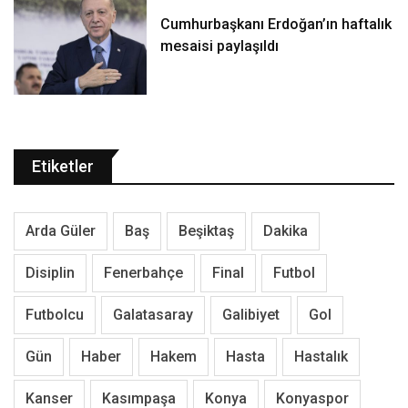
Cumhurbaşkanı Erdoğan’ın haftalık
mesaisi paylaşıldı
Etiketler
Arda Güler
Baş
Beşiktaş
Dakika
Disiplin
Fenerbahçe
Final
Futbol
Futbolcu
Galatasaray
Galibiyet
Gol
Gün
Haber
Hakem
Hasta
Hastalık
Kanser
Kasımpaşa
Konya
Konyaspor