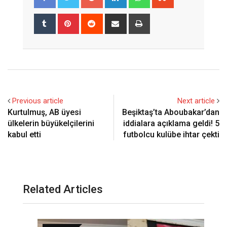
Tumblr
Pinterest
Reddit
Share
Print
via
Email
Previous article
Next article
Kurtulmuş, AB üyesi
Beşiktaş’ta Aboubakar’dan
ülkelerin büyükelçilerini
iddialara açıklama geldi! 5
kabul etti
futbolcu kulübe ihtar çekti
Related Articles