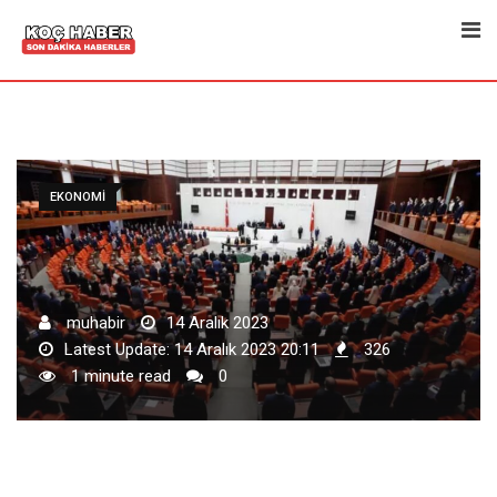
Skip
to
content
EKONOMI
muhabir
14 Aralık 2023
Latest Update: 14 Aralık 2023 20:11
326
1 minute read
0