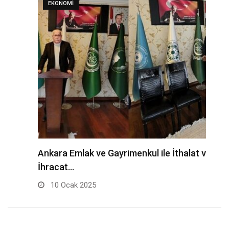
EKONOMI
Ankara Emlak ve Gayrimenkul ile İthalat ve
H
İhracat…
10 Ocak 2025