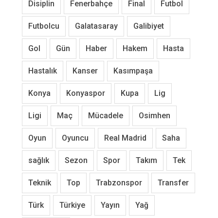
Disiplin
Fenerbahçe
Final
Futbol
Futbolcu
Galatasaray
Galibiyet
Gol
Gün
Haber
Hakem
Hasta
Hastalık
Kanser
Kasımpaşa
Konya
Konyaspor
Kupa
Lig
Ligi
Maç
Mücadele
Osimhen
Oyun
Oyuncu
Real Madrid
Saha
sağlık
Sezon
Spor
Takım
Tek
Teknik
Top
Trabzonspor
Transfer
Türk
Türkiye
Yayın
Yağ