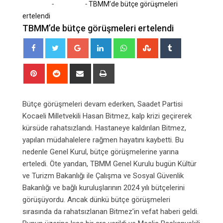
-
-
Home
Ekonomi
TBMM’de bütçe görüşmeleri
ertelendi
TBMM’de bütçe görüşmeleri ertelendi
Google+
LinkedIn
Whatsapp
StumbleUpon
Tumblr
Pinterest
Reddit
Share
Print
via
Email
Bütçe görüşmeleri devam ederken, Saadet Partisi
Kocaeli Milletvekili Hasan Bitmez, kalp krizi geçirerek
kürsüde rahatsızlandı. Hastaneye kaldırılan Bitmez,
yapılan müdahalelere rağmen hayatını kaybetti. Bu
nedenle Genel Kurul, bütçe görüşmelerine yarına
erteledi. Öte yandan, TBMM Genel Kurulu bugün Kültür
ve Turizm Bakanlığı ile Çalışma ve Sosyal Güvenlik
Bakanlığı ve bağlı kuruluşlarının 2024 yılı bütçelerini
görüşüyordu. Ancak dünkü bütçe görüşmeleri
sırasında da rahatsızlanan Bitmez’in vefat haberi geldi.