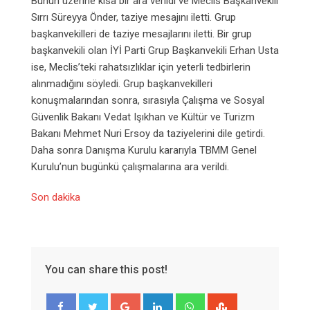
Bunun üzerine kısa bir ara verildi ve Meclis Başkanvekili
Sırrı Süreyya Önder, taziye mesajını iletti. Grup
başkanvekilleri de taziye mesajlarını iletti. Bir grup
başkanvekili olan İYİ Parti Grup Başkanvekili Erhan Usta
ise, Meclis’teki rahatsızlıklar için yeterli tedbirlerin
alınmadığını söyledi. Grup başkanvekilleri
konuşmalarından sonra, sırasıyla Çalışma ve Sosyal
Güvenlik Bakanı Vedat Işıkhan ve Kültür ve Turizm
Bakanı Mehmet Nuri Ersoy da taziyelerini dile getirdi.
Daha sonra Danışma Kurulu kararıyla TBMM Genel
Kurulu’nun bugünkü çalışmalarına ara verildi.
Son dakika
You can share this post!
Google+
LinkedIn
Whatsapp
StumbleUpon