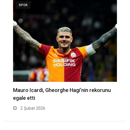
SPOR
Mauro Icardi, Gheorghe Hagi’nin rekorunu
B
egale etti
2 Şubat 2026