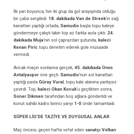
İlk yarı boyunca, her iki grup da gol arayışında olduğu
bir çaba sergiledi.
18. dakikada Van de Streek
‘in sağ
kanattan yaptığı ortada,
Samudio
başla topu kaleye
göndermeye çalıştı lakin top az farkla auta çıktı.
24.
dakikada
Muja
‘nın sol çaprazdan şutunda,
kaleci
Kenan Piric
topu denetim ederek gole müsaade
vermedi.
Ancak maçın sonlarına gerçek,
45. dakikada Onvo
Antalyaspor
öne geçti.
Samudio
‘nun sol kanattan
yaptığı pasla
Güray Vural
, topu kale alanına yanlışsız
çevirdi. Top,
kaleci Okan Kocuk
‘u geçtikten sonra,
Soner Dikmen
tarafından boş ağlara gönderildi ve
konut sahibi kadro birinci yarıyı
1-0
önde tamamladı.
SÜPER LİG’DE TAZİYE VE DUYGUSAL ANLAR
Maç öncesi, geçen hafta vefat eden
sanatçı Volkan