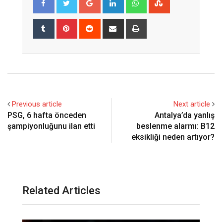
Tumblr
Pinterest
Reddit
Share
Print
via
Email
Previous article
Next article
PSG, 6 hafta önceden
Antalya’da yanlış
şampiyonluğunu ilan etti
beslenme alarmı: B12
eksikliği neden artıyor?
Related Articles