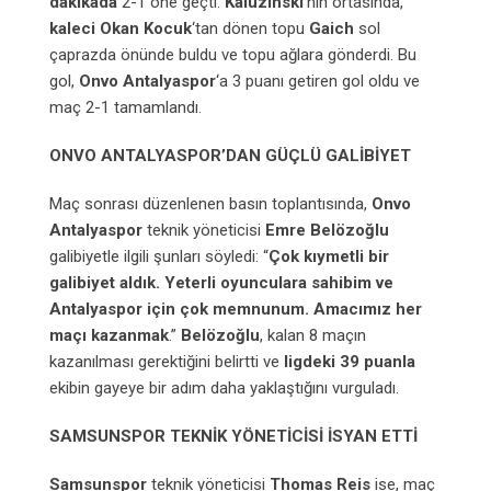
dakikada
2-1 öne geçti.
Kaluzinski
‘nin ortasında,
kaleci Okan Kocuk
‘tan dönen topu
Gaich
sol
çaprazda önünde buldu ve topu ağlara gönderdi. Bu
gol,
Onvo Antalyaspor
‘a 3 puanı getiren gol oldu ve
maç 2-1 tamamlandı.
ONVO ANTALYASPOR’DAN GÜÇLÜ GALİBİYET
Maç sonrası düzenlenen basın toplantısında,
Onvo
Antalyaspor
teknik yöneticisi
Emre Belözoğlu
galibiyetle ilgili şunları söyledi: “
Çok kıymetli bir
galibiyet aldık. Yeterli oyunculara sahibim ve
Antalyaspor
için çok memnunum. Amacımız her
maçı kazanmak
.”
Belözoğlu
, kalan 8 maçın
kazanılması gerektiğini belirtti ve
ligdeki 39 puanla
ekibin gayeye bir adım daha yaklaştığını vurguladı.
SAMSUNSPOR TEKNİK YÖNETİCİSİ İSYAN ETTİ
Samsunspor
teknik yöneticisi
Thomas Reis
ise, maç