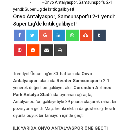
-
-
Home
Spor
Onvo Antalyaspor, Samsunspor’u 2-1
yendi: Süper Lig’de kritik galibiyet!
Onvo Antalyaspor, Samsunspor’u 2-1 yendi:
Süper Lig’de kritik galibiyet!
Google+
LinkedIn
Whatsapp
StumbleUpon
Tumblr
Pinterest
Reddit
Share
Print
via
Email
Trendyol Üstün Lig’in 30. haftasında
Onvo
Antalyaspor
, alanında
Reeder Samsunspor
‘u 2-1
yenerek değerli bir galibiyet aldı.
Corendon Airlines
Park Antalya Stadı
‘nda oynanan uğraşta,
Antalyaspor’un galibiyetiyle 39 puana ulaşarak rahat bir
pozisyona geldi. Maç, her iki ekibin da gösterdiği tesirli
oyunla büyük bir tansiyon içinde geçti.
İLK YARIDA ONVO ANTALYASPOR ÖNE GEÇTİ