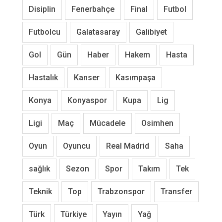
Disiplin
Fenerbahçe
Final
Futbol
Futbolcu
Galatasaray
Galibiyet
Gol
Gün
Haber
Hakem
Hasta
Hastalık
Kanser
Kasımpaşa
Konya
Konyaspor
Kupa
Lig
Ligi
Maç
Mücadele
Osimhen
Oyun
Oyuncu
Real Madrid
Saha
sağlık
Sezon
Spor
Takım
Tek
Teknik
Top
Trabzonspor
Transfer
Türk
Türkiye
Yayın
Yağ