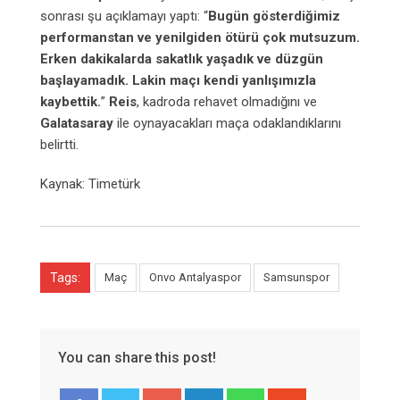
sonrası şu açıklamayı yaptı: “
Bugün gösterdiğimiz
performanstan ve yenilgiden ötürü çok mutsuzum.
Erken dakikalarda sakatlık yaşadık ve düzgün
başlayamadık. Lakin maçı kendi yanlışımızla
kaybettik.
”
Reis
, kadroda rehavet olmadığını ve
Galatasaray
ile oynayacakları maça odaklandıklarını
belirtti.
Kaynak: Timetürk
Tags:
Maç
Onvo Antalyaspor
Samsunspor
You can share this post!
Google+
LinkedIn
Whatsapp
StumbleUpon