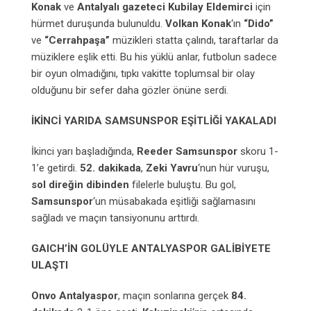
Konak
ve
Antalyalı gazeteci Kubilay Eldemirci
için
hürmet duruşunda bulunuldu.
Volkan Konak
‘ın
“Dido”
ve
“Cerrahpaşa”
müzikleri statta çalındı, taraftarlar da
müziklere eşlik etti. Bu his yüklü anlar, futbolun sadece
bir oyun olmadığını, tıpkı vakitte toplumsal bir olay
olduğunu bir sefer daha gözler önüne serdi.
İKİNCİ YARIDA SAMSUNSPOR EŞİTLİĞİ YAKALADI
İkinci yarı başladığında,
Reeder Samsunspor
skoru 1-
1’e getirdi.
52. dakikada
,
Zeki Yavru
‘nun hür vuruşu,
sol direğin dibinden
filelerle buluştu. Bu gol,
Samsunspor
‘un müsabakada eşitliği sağlamasını
sağladı ve maçın tansiyonunu arttırdı.
GAICH’İN GOLÜYLE ANTALYASPOR GALİBİYETE
ULAŞTI
Onvo Antalyaspor
, maçın sonlarına gerçek
84.