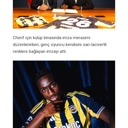
Cherif için kulüp binasında imza merasimi
düzenlenirken, genç oyuncu kendisini sarı-lacivertli
renklere bağlayan imzayı attı.