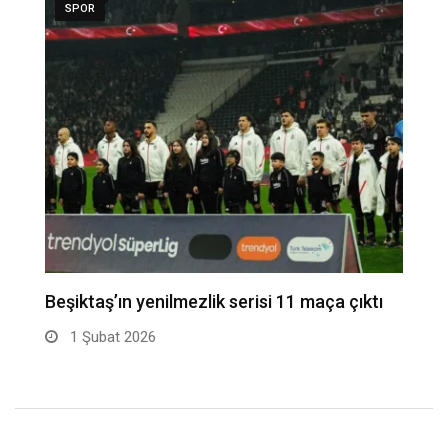
SPOR
Beşiktaş’ın yenilmezlik serisi 11 maça çıktı
S
1 Şubat 2026