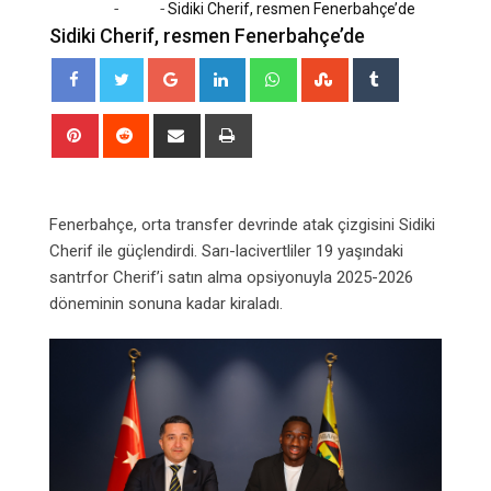
-
-
Home
Spor
Sidiki Cherif, resmen Fenerbahçe’de
Sidiki Cherif, resmen Fenerbahçe’de
Google+
LinkedIn
Whatsapp
StumbleUpon
Tumblr
Pinterest
Reddit
Share
Print
via
Email
Fenerbahçe, orta transfer devrinde atak çizgisini Sidiki
Cherif ile güçlendirdi. Sarı-lacivertliler 19 yaşındaki
santrfor Cherif’i satın alma opsiyonuyla 2025-2026
döneminin sonuna kadar kiraladı.