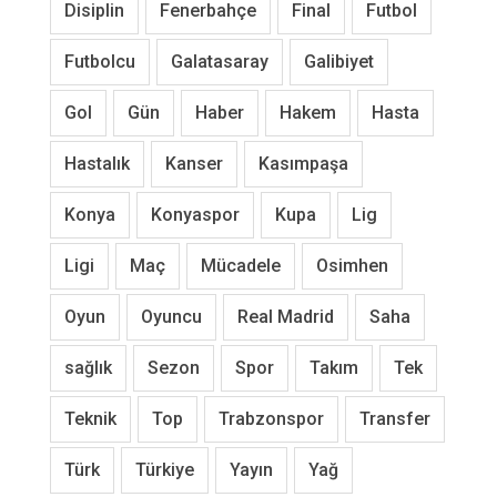
Disiplin
Fenerbahçe
Final
Futbol
Futbolcu
Galatasaray
Galibiyet
Gol
Gün
Haber
Hakem
Hasta
Hastalık
Kanser
Kasımpaşa
Konya
Konyaspor
Kupa
Lig
Ligi
Maç
Mücadele
Osimhen
Oyun
Oyuncu
Real Madrid
Saha
sağlık
Sezon
Spor
Takım
Tek
Teknik
Top
Trabzonspor
Transfer
Türk
Türkiye
Yayın
Yağ