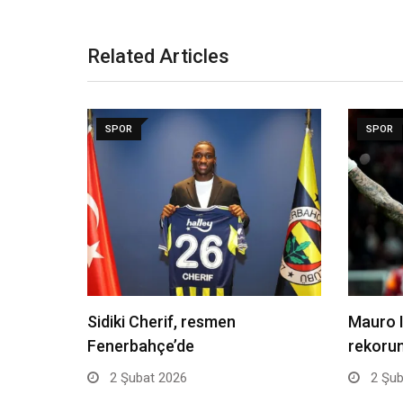
Related Articles
SPOR
SPOR
Sidiki Cherif, resmen
Mauro I
Fenerbahçe’de
rekorun
2 Şubat 2026
2 Şub