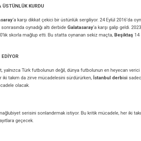
A ÜSTÜNLÜK KURDU
asaray
‘a karşı dikkat çekici bir üstünlük sergiliyor. 24 Eylül 2016’da o
, sonrasında oynadığı altı derbide
Galatasaray
‘a karşı galip geldi. 202
-0’lık skorla mağlup etti. Bu statta oynanan sekiz maçta,
Beşiktaş
14 
 EDİYOR
, yalnızca Türk futbolunun değil, dünya futbolunun en heyecan verici
 iki takım da zirve mücadelesini sürdürürken,
İstanbul derbisi
sadec
ücadele olacak.
ağlubiyet serisini sonlandırmak istiyor. Bu kritik mücadele, her iki tak
ayıtlara geçecek.