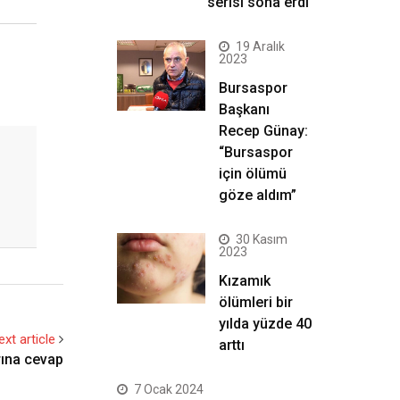
serisi sona erdi
19 Aralık
2023
Bursaspor
Başkanı
Recep Günay:
“Bursaspor
için ölümü
göze aldım”
30 Kasım
2023
Kızamık
ölümleri bir
yılda yüzde 40
ext article
arttı
arına cevap
7 Ocak 2024