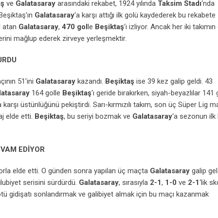
aş
ve
Galatasaray
arasındaki rekabet, 1924 yılında
Taksim Stadı
‘nda
 Beşiktaş’ın
Galatasaray
‘a karşı attığı ilk golü kaydederek bu rekabete
l
atan
Galatasaray
,
470 gol
le
Beşiktaş
‘ı izliyor. Ancak her iki takımın
lerini mağlup ederek zirveye yerleşmektir.
URDU
ının 51’ini
Galatasaray
kazandı.
Beşiktaş
ise 39 kez galip geldi. 43
latasaray
164 golle
Beşiktaş
‘ı geride bırakırken, siyah-beyazlılar 141 
a karşı üstünlüğünü pekiştirdi. Sarı-kırmızılı takım, son üç Süper Lig m
j elde etti.
Beşiktaş
, bu seriyi bozmak ve
Galatasaray
‘a sezonun ilk 
EVAM EDİYOR
skorla elde etti. O günden sonra yapılan üç maçta
Galatasaray
galip ge
biyet serisini sürdürdü.
Galatasaray
, sırasıyla
2-1
,
1-0
ve
2-1
‘lik sk
kötü gidişatı sonlandırmak ve galibiyet almak için bu maçı kazanmak