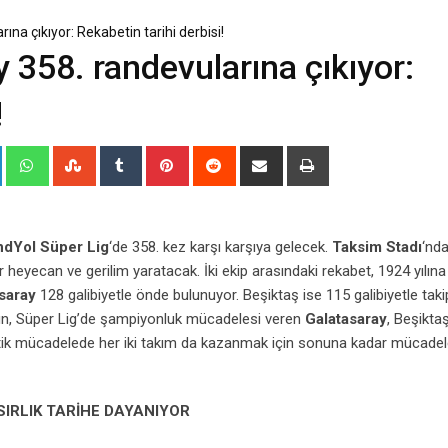
na çıkıyor: Rekabetin tarihi derbisi!
 358. randevularına çıkıyor:
!
+
LinkedIn
Whatsapp
StumbleUpon
Tumblr
Pinterest
Reddit
Share
Print
via
Email
ndYol Süper Lig
‘de 358. kez karşı karşıya gelecek.
Taksim Stadı
‘nd
 heyecan ve gerilim yaratacak. İki ekip arasındaki rekabet, 1924 yılına
saray
128 galibiyetle önde bulunuyor. Beşiktaş ise 115 galibiyetle taki
ün, Süper Lig’de şampiyonluk mücadelesi veren
Galatasaray
, Beşikta
ritik mücadelede her iki takım da kazanmak için sonuna kadar mücade
SIRLIK TARİHE DAYANIYOR