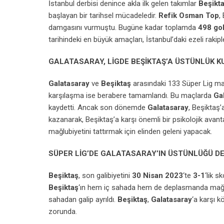
İstanbul derbisi denince akla ilk gelen takımlar
Beşikt
başlayan bir tarihsel mücadeledir.
Refik Osman Top
,
damgasını vurmuştu. Bugüne kadar toplamda
498 go
tarihindeki en büyük amaçları, İstanbul’daki ezeli rakip
GALATASARAY, LİGDE BEŞİKTAŞ’A ÜSTÜNLÜK K
Galatasaray
ve
Beşiktaş
arasındaki 133 Süper Lig maç
karşılaşma ise berabere tamamlandı. Bu maçlarda
Ga
kaydetti. Ancak son dönemde
Galatasaray
, Beşiktaş’
kazanarak, Beşiktaş’a karşı önemli bir psikolojik avanta
mağlubiyetini tattırmak için elinden geleni yapacak.
SÜPER LİG’DE GALATASARAY’IN ÜSTÜNLÜĞÜ D
Beşiktaş
, son galibiyetini
30 Nisan 2023
‘te
3-1
‘lik 
Beşiktaş
‘ın hem iç sahada hem de deplasmanda mağlu
sahadan galip ayrıldı.
Beşiktaş
,
Galatasaray
‘a karşı 
zorunda.