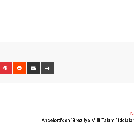
Upon
umblr
Pinterest
Reddit
Share
Print
via
Email
N
Ancelotti’den ‘Brezilya Milli Takımı’ iddial