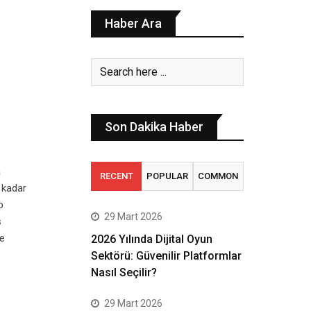
Haber Ara
Son Dakika Haber
a
RECENT
POPULAR
COMMON
 kadar
p
29 Mart 2026
ş
le
2026 Yılında Dijital Oyun
Sektörü: Güvenilir Platformlar
Nasıl Seçilir?
29 Mart 2026