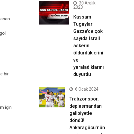
30 Aralık
2023
Kassam
ynanan
Tugayları
3
Gazze’de çok
gol
sayıda İsrail
askerini
öldürdüklerini
ve
yaraladıklarını
e bir
duyurdu
6 Ocak 2024
Trabzonspor,
deplasmandan
ım için
galibiyetle
döndü!
Ankaragücü’nün