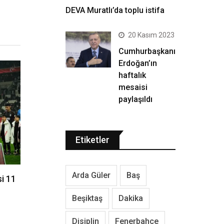
DEVA Muratlı’da toplu istifa
20 Kasım 2023
Cumhurbaşkanı
Erdoğan’ın
haftalık
mesaisi
paylaşıldı
Etiketler
Arda Güler
Baş
si 11
Beşiktaş
Dakika
Disiplin
Fenerbahçe