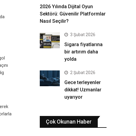
2026 Yılında Dijital Oyun
Sektörü: Güvenilir Platformlar
 da
Nasıl Seçilir?
3 Şubat 2026
Sigara fiyatlarına
bir artırım daha
gol
yolda
açını
lig
2 Şubat 2026
Gece terleyenler
dikkat! Uzmanlar
uyarıyor
lerek
orlarla
Çok Okunan Haber