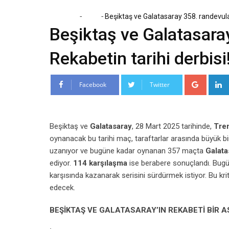
-
-
Home
Spor
Beşiktaş ve Galatasaray 358. randevuları
Beşiktaş ve Galatasaray
Rekabetin tarihi derbisi
Google
Facebook
Twitter
Beşiktaş ve
Galatasaray
, 28 Mart 2025 tarihinde,
Tre
oynanacak bu tarihi maç, taraftarlar arasında büyük bir
uzanıyor ve bugüne kadar oynanan 357 maçta
Galata
ediyor.
114 karşılaşma
ise berabere sonuçlandı. Bug
karşısında kazanarak serisini sürdürmek istiyor. Bu k
edecek.
BEŞİKTAŞ VE GALATASARAY’IN REKABETİ BİR A