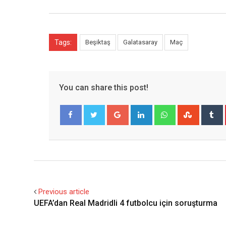
Tags:
Beşiktaş
Galatasaray
Maç
You can share this post!
Google+
LinkedIn
Whatsapp
Stumble
T
Facebook
Twitter
Previous article
UEFA’dan Real Madridli 4 futbolcu için soruşturma