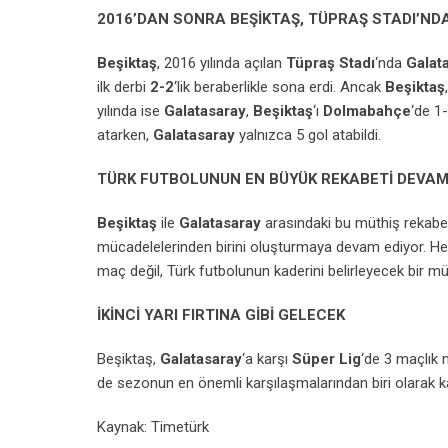
2016’DAN SONRA BEŞİKTAŞ, TÜPRAŞ STADI’ND
Beşiktaş
, 2016 yılında açılan
Tüpraş Stadı
‘nda
Galat
ilk derbi
2-2
‘lik beraberlikle sona erdi. Ancak
Beşiktaş
yılında ise
Galatasaray
,
Beşiktaş
‘ı
Dolmabahçe
‘de 1
atarken,
Galatasaray
yalnızca 5 gol atabildi.
TÜRK FUTBOLUNUN EN BÜYÜK REKABETİ DEVAM
Beşiktaş
ile
Galatasaray
arasındaki bu müthiş rekabet
mücadelelerinden birini oluşturmaya devam ediyor. Her
maç değil, Türk futbolunun kaderini belirleyecek bir m
İKİNCİ YARI FIRTINA GİBİ GELECEK
Beşiktaş,
Galatasaray
‘a karşı
Süper Lig
‘de 3 maçlık m
de sezonun en önemli karşılaşmalarından biri olarak k
Kaynak: Timetürk