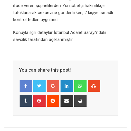
ifade veren şüphelilerden 7’si nöbetçi hakimlikçe
tutuklanarak cezaevine gönderilirken, 2 kişiye ise adli
kontrol tedbiri uygulandı.
Konuyla ilgili detaylar İstanbul Adalet Sarayı’ndaki
savcılık tarafından açıklanmıştır.
You can share this post!
Google+
LinkedIn
Whatsapp
StumbleUpon
Tumblr
Pinterest
Reddit
Share
Print
via
Email