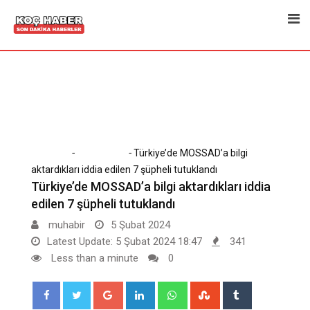
Skip
to
content
-
-
Home
Son Dakika
Türkiye’de MOSSAD’a bilgi
aktardıkları iddia edilen 7 şüpheli tutuklandı
Türkiye’de MOSSAD’a bilgi aktardıkları iddia
edilen 7 şüpheli tutuklandı
muhabir
5 Şubat 2024
Latest Update: 5 Şubat 2024 18:47
341
Less than a minute
0
Google+
LinkedIn
Whatsapp
StumbleUpon
Tumblr