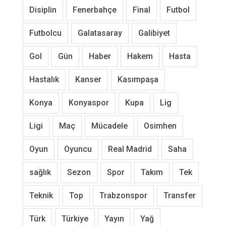
Disiplin
Fenerbahçe
Final
Futbol
Futbolcu
Galatasaray
Galibiyet
Gol
Gün
Haber
Hakem
Hasta
Hastalık
Kanser
Kasımpaşa
Konya
Konyaspor
Kupa
Lig
Ligi
Maç
Mücadele
Osimhen
Oyun
Oyuncu
Real Madrid
Saha
sağlık
Sezon
Spor
Takım
Tek
Teknik
Top
Trabzonspor
Transfer
Türk
Türkiye
Yayın
Yağ