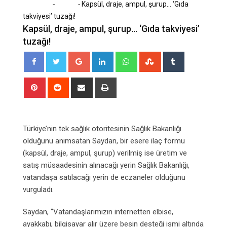
-
-
Home
Sağlık
Kapsül, draje, ampul, şurup… ‘Gıda
takviyesi’ tuzağı!
Kapsül, draje, ampul, şurup… ‘Gıda takviyesi’
tuzağı!
Google+
LinkedIn
Whatsapp
StumbleUpon
Tumblr
Pinterest
Reddit
Share
Print
via
Email
Türkiye’nin tek sağlık otoritesinin Sağlık Bakanlığı
olduğunu anımsatan Saydan, bir esere ilaç formu
(kapsül, draje, ampul, şurup) verilmiş ise üretim ve
satış müsaadesinin alınacağı yerin Sağlık Bakanlığı,
vatandaşa satılacağı yerin de eczaneler olduğunu
vurguladı.
Saydan, “Vatandaşlarımızın internetten elbise,
ayakkabı, bilgisayar alır üzere besin desteği ismi altında