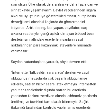
son olsun. Ülke olarak ders alalım ve daha fazla can ve
sıhhat kaybı yaşamayalım. Devlet yetkililerinden sigara,
alkol ve uyuşturucuya gösterdikleri itinası, bu tıp besin
desteği ismi altındaki ilaçlarda da göstermesini
istiyoruz. Artık doping, kas yapan, zayıflatıcı, saç
çıkarıcı vaatleriyle içeriği aşikâr olmayan bitkisel besin
desteği ismi altındaki eserlerle insanların zayıf
noktalarından para kazanmak isteyenlere müsaade
verilmesin.”
Saydan, vatandaşları uyararak, şöyle devam etti:
“İnternette, ‘bitkiseldir, zararsızdır’ denilen ve zayıf
olduğunuz mevzularda çok başarılı olduğu lanse
edilerek, satılan hiçbir esere istek etmeyin. İnternetten
yahut eczanelerimiz dışında satılan bu eserlerin
yarısından fazlası merdiven altında, sıhhatsiz şartlarda
üretilmiş ve içerikleri tam olarak bilinmeyip, Sağlık
Bakanlığı tarafından kontrolü yapılmamış eserlerdir.