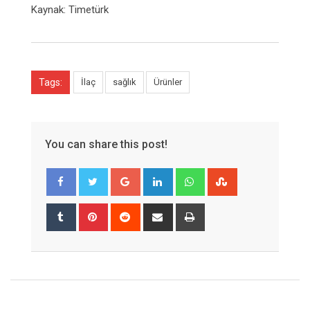
Kaynak: Timetürk
Tags:
İlaç
sağlık
Ürünler
You can share this post!
Google+
LinkedIn
Whatsapp
StumbleUpon
Tumblr
Pinterest
Reddit
Share
Print
via
Email