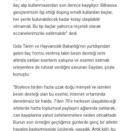
ilaç alıp kullanmasından son derece kaygılıyız. Bilhassa
gençlerimizin ilgi ettiği doping emelli kullanılan ilaçlar,
her yerde bulunabilecek kadar kolay ulaşılabilir
olmamalı. Bu tıp ilaçlar yalnızca reçeteli olarak
eczanelerimizde satılmalıdır” dedi.
Gıda Tarım ve Hayvancılık Bakanlığı’nın yurtdışından
gelen ilaç formu verilmiş lakin besin desteği ismi
altında satılan eserlerin satışına ve eserleri satmak
isteyenlere de ruhsat verdiğini savunan Saydan, şöyle
konuştu:
“Böylece birden fazla uzak doğu menşeli ve isimleri
besin desteği olan bu eserler, internet ortamında
denetimsiz bir halde, 7’den 70’e herkesin ulaşabileceği
sitelerde hatta toplumsal paylaşım ağlarında satılarak,
can kayıplarına yahut zehirlenmelere neden olmaktadır.
Bunun son örneğini geçtiğimiz günlerde genç bir atletin
hayatını kaybetmesiyle üzülerek, yaşadık. Artık kâfi, bu