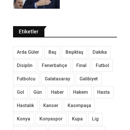
Etiketler
Arda Güler
Baş
Beşiktaş
Dakika
Disiplin
Fenerbahçe
Final
Futbol
Futbolcu
Galatasaray
Galibiyet
Gol
Gün
Haber
Hakem
Hasta
Hastalık
Kanser
Kasımpaşa
Konya
Konyaspor
Kupa
Lig