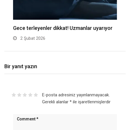
Gece terleyenler dikkat! Uzmanlar uyarıyor
Be
2 Şubat 2026
Bir yanıt yazın
E-posta adresiniz yayınlanmayacak.
Gerekli alanlar
*
ile işaretlenmişlerdir