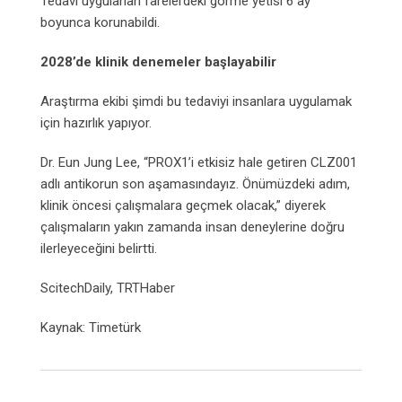
Tedavi uygulanan farelerdeki görme yetisi 6 ay
boyunca korunabildi.
2028’de klinik denemeler başlayabilir
Araştırma ekibi şimdi bu tedaviyi insanlara uygulamak
için hazırlık yapıyor.
Dr. Eun Jung Lee, “PROX1’i etkisiz hale getiren CLZ001
adlı antikorun son aşamasındayız. Önümüzdeki adım,
klinik öncesi çalışmalara geçmek olacak,” diyerek
çalışmaların yakın zamanda insan deneylerine doğru
ilerleyeceğini belirtti.
ScitechDaily, TRTHaber
Kaynak: Timetürk