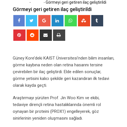
-
-
Home
Sağlık
Görmeyi geri getiren ilaç geliştirildi
Görmeyi geri getiren ilaç geliştirildi
Google+
LinkedIn
Whatsapp
StumbleUpon
Tumblr
Pinterest
Reddit
Share
Print
via
Email
Güney Kore’deki KAIST Üniversitesi’nden bilim insanları,
görme kaybına neden olan retina hasarını tersine
çevirebilen bir ilaç geliştirdi. Elde edilen sonuçlar,
görme yetisini kalıcı şekilde geri kazandıran ilk tedavi
olarak kayda geçti.
Araştırmayı yürüten Prof. Jin Woo Kim ve ekibi,
tedaviye dirençli retina hastalıklarında önemli rol
oynayan bir proteini (PROX1) engelleyerek, göz
sinirlerinin yeniden oluşmasını sağladı.