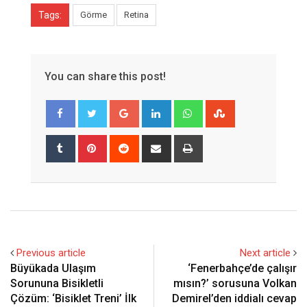
Tags:
Görme
Retina
You can share this post!
Google+
LinkedIn
Whatsapp
StumbleUpon
Tumblr
Pinterest
Reddit
Share
Print
via
Email
Previous article
Next article
Büyükada Ulaşım
‘Fenerbahçe’de çalışır
Sorununa Bisikletli
mısın?’ sorusuna Volkan
Çözüm: ‘Bisiklet Treni’ İlk
Demirel’den iddialı cevap