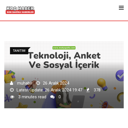
Skip
to
content
TANITIM
muhabir
26 Aralık 2024
Latest Update: 26 Aralık 2024 19:47
378
3 minutes read
0