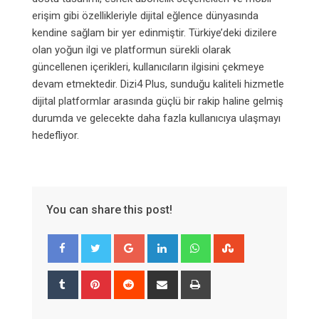
erişim gibi özellikleriyle dijital eğlence dünyasında
kendine sağlam bir yer edinmiştir. Türkiye’deki dizilere
olan yoğun ilgi ve platformun sürekli olarak
güncellenen içerikleri, kullanıcıların ilgisini çekmeye
devam etmektedir. Dizi4 Plus, sunduğu kaliteli hizmetle
dijital platformlar arasında güçlü bir rakip haline gelmiş
durumda ve gelecekte daha fazla kullanıcıya ulaşmayı
hedefliyor.
You can share this post!
Google+
LinkedIn
Whatsapp
StumbleUpon
Tumblr
Pinterest
Reddit
Share
Print
via
Email