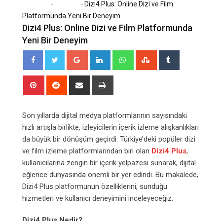
-
-
Home
Tanıtım
Dizi4 Plus: Online Dizi ve Film
Platformunda Yeni Bir Deneyim
Dizi4 Plus: Online Dizi ve Film Platformunda
Yeni Bir Deneyim
Google+
LinkedIn
Whatsapp
StumbleUpon
Tumblr
Pinterest
Reddit
Share
Print
via
Email
Son yıllarda dijital medya platformlarının sayısındaki
hızlı artışla birlikte, izleyicilerin içerik izleme alışkanlıkları
da büyük bir dönüşüm geçirdi. Türkiye’deki popüler dizi
ve film izleme platformlarından biri olan
Dizi4 Plus
,
kullanıcılarına zengin bir içerik yelpazesi sunarak, dijital
eğlence dünyasında önemli bir yer edindi. Bu makalede,
Dizi4 Plus platformunun özelliklerini, sunduğu
hizmetleri ve kullanıcı deneyimini inceleyeceğiz.
Dizi4 Plus Nedir?