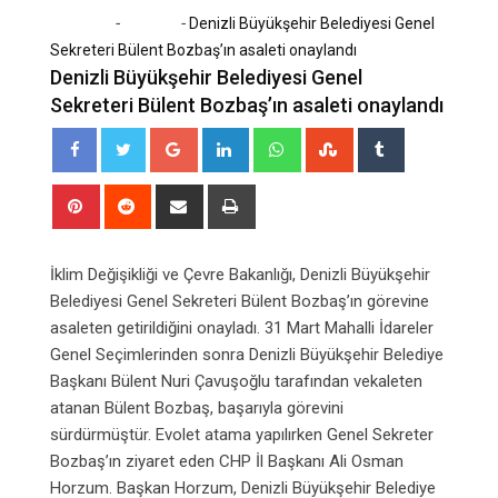
-
-
Home
Siyaset
Denizli Büyükşehir Belediyesi Genel
Sekreteri Bülent Bozbaş’ın asaleti onaylandı
Denizli Büyükşehir Belediyesi Genel
Sekreteri Bülent Bozbaş’ın asaleti onaylandı
Google+
LinkedIn
Whatsapp
StumbleUpon
Tumblr
Pinterest
Reddit
Share
Print
via
Email
İklim Değişikliği ve Çevre Bakanlığı, Denizli Büyükşehir
Belediyesi Genel Sekreteri Bülent Bozbaş’ın görevine
asaleten getirildiğini onayladı. 31 Mart Mahalli İdareler
Genel Seçimlerinden sonra Denizli Büyükşehir Belediye
Başkanı Bülent Nuri Çavuşoğlu tarafından vekaleten
atanan Bülent Bozbaş, başarıyla görevini
sürdürmüştür. Evolet atama yapılırken Genel Sekreter
Bozbaş’ın ziyaret eden CHP İl Başkanı Ali Osman
Horzum. Başkan Horzum, Denizli Büyükşehir Belediye