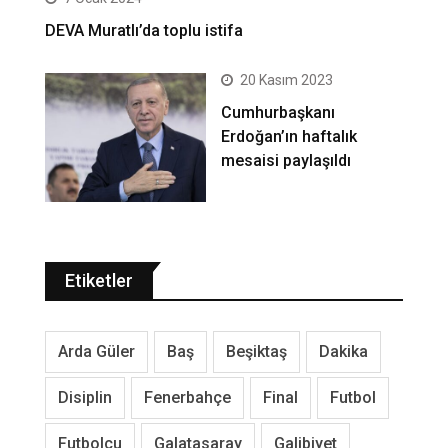
DEVA Muratlı’da toplu istifa
20 Kasım 2023
Cumhurbaşkanı
Erdoğan’ın haftalık
mesaisi paylaşıldı
Etiketler
Arda Güler
Baş
Beşiktaş
Dakika
Disiplin
Fenerbahçe
Final
Futbol
Futbolcu
Galatasaray
Galibiyet