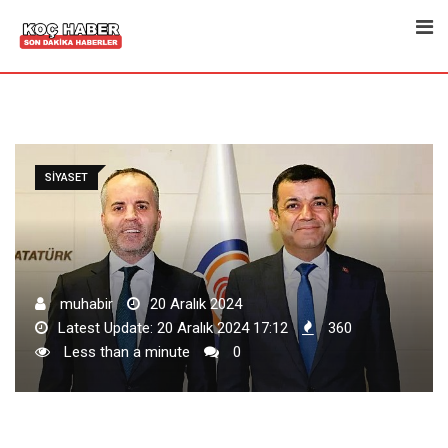
Skip
to
content
SIYASET
muhabir
20 Aralık 2024
Latest Update: 20 Aralık 2024 17:12
360
Less than a minute
0