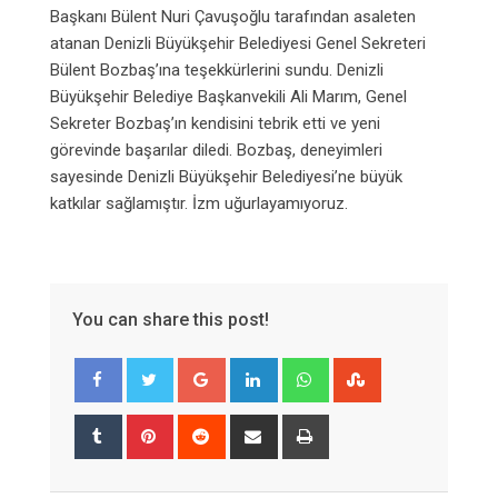
Başkanı Bülent Nuri Çavuşoğlu tarafından asaleten
atanan Denizli Büyükşehir Belediyesi Genel Sekreteri
Bülent Bozbaş’ına teşekkürlerini sundu. Denizli
Büyükşehir Belediye Başkanvekili Ali Marım, Genel
Sekreter Bozbaş’ın kendisini tebrik etti ve yeni
görevinde başarılar diledi. Bozbaş, deneyimleri
sayesinde Denizli Büyükşehir Belediyesi’ne büyük
katkılar sağlamıştır. İzm uğurlayamıyoruz.
You can share this post!
Google+
LinkedIn
Whatsapp
StumbleUpon
Tumblr
Pinterest
Reddit
Share
Print
via
Email