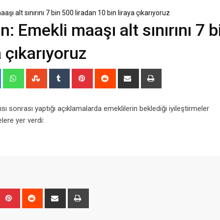
 alt sınırını 7 bin 500 liradan 10 bin liraya çıkarıyoruz
Emekli maaşı alt sınırını 7 b
a çıkarıyoruz
+
LinkedIn
Whatsapp
StumbleUpon
Tumblr
Pinterest
Reddit
Share
Print
via
Email
sonrası yaptığı açıklamalarda emeklilerin beklediği iyileştirmeler
ere yer verdi:
Upon
umblr
Pinterest
Reddit
Share
Print
via
Email