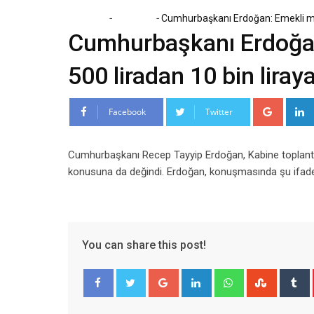
-
-
Home
Magazin
Cumhurbaşkanı Erdoğan: Emekli maaşı
Cumhurbaşkanı Erdoğan: 
500 liradan 10 bin liray
Google
Facebook
Twitter
Cumhurbaşkanı Recep Tayyip Erdoğan, Kabine toplantısı 
konusuna da değindi. Erdoğan, konuşmasında şu ifadel
You can share this post!
Google+
LinkedIn
Whatsapp
Stumble
T
Facebook
Twitter