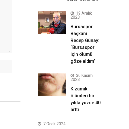
19 Aralık
2023
Bursaspor
Başkanı
Recep Günay:
“Bursaspor
için ölümü
göze aldım”
30 Kasım
2023
Kızamık
ölümleri bir
yılda yüzde 40
arttı
7 Ocak 2024