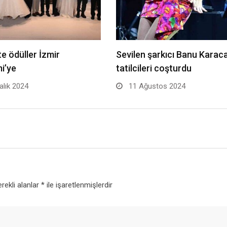
te ödüller İzmir
Sevilen şarkıcı Banu Karac
i’ye
tatilcileri coşturdu
alık 2024
11 Ağustos 2024
rekli alanlar
*
ile işaretlenmişlerdir