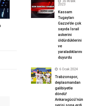
30 Aralık
2023
Kassam
Tugayları
Gazze’de çok
a
sayıda İsrail
askerini
öldürdüklerini
ve
yaraladıklarını
duyurdu
6 Ocak 2024
Trabzonspor,
deplasmandan
galibiyetle
döndü!
Ankaragücü’nün
serisi sona erdi