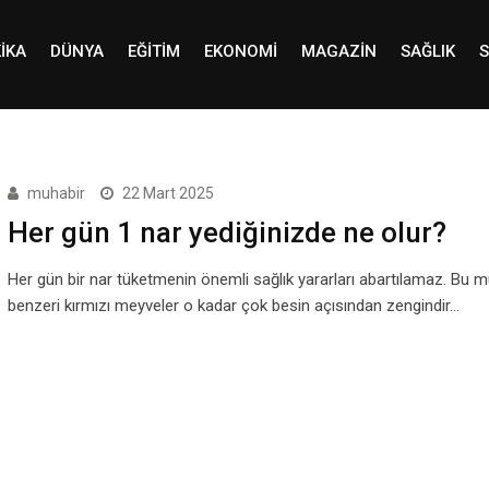
IKA
DÜNYA
EĞITIM
EKONOMI
MAGAZIN
SAĞLIK
S
muhabir
22 Mart 2025
Her gün 1 nar yediğinizde ne olur?
Her gün bir nar tüketmenin önemli sağlık yararları abartılamaz. Bu 
benzeri kırmızı meyveler o kadar çok besin açısından zengindir…