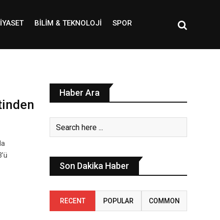
IYASET
BILIM & TEKNOLOJI
SPOR
Haber Ara
tinden
da
3’ü
Son Dakika Haber
RECENT
POPULAR
COMMON