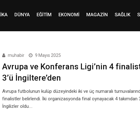
IKA
DÜNYA
EĞITIM
EKONOMI
MAGAZIN
SAĞLIK
S
muhabir
9 Mayıs 2025
Avrupa ve Konferans Ligi’nin 4 finalis
3’ü İngiltere’den
Avrupa futbolunun kulüp düzeyindeki iki ve üç numaralı turnuvaların
finalistler belirlendi. İki organizasyonda final oynayacak 4 takımdan 
İngilizler oldu.…