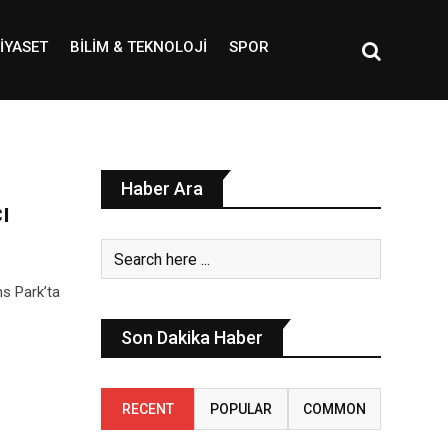
IYASET
BILIM & TEKNOLOJI
SPOR
Haber Ara
ı
ms Park’ta
Son Dakika Haber
RECENT
POPULAR
COMMON