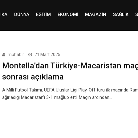
IKA
DÜNYA
EĞITIM
EKONOMI
MAGAZIN
SAĞLIK
S
muhabir
21 Mart 2025
Montella’dan Türkiye-Macaristan maç
sonrası açıklama
A Milli Futbol Takımı, UEFA Uluslar Ligi Play-Off turu ilk maçında Ra
ağırladığı Macaristan’ı 3-1 mağlup etti. Maçın ardından…