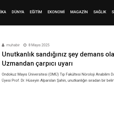
IKA
DÜNYA
EĞITIM
EKONOMI
MAGAZIN
SAĞLIK
S
muhabir
8 Mayıs 2025
Unutkanlık sandığınız şey demans olab
Uzmandan çarpıcı uyarı
Ondokuz Mayıs Üniversitesi (OMÜ) Tıp Fakültesi Nöroloji Anabilim D
Üyesi Prof. Dr. Hüseyin Alparslan Şahin, unutkanlığın sıradan bir belir