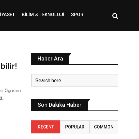
IYASET
BILIM & TEKNOLOJI
SPOR
Haber Ara
ilir!
alı Öğretim
ti…
Son Dakika Haber
RECENT
POPULAR
COMMON