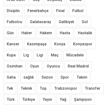
Disiplin
Fenerbahçe
Final
Futbol
Futbolcu
Galatasaray
Galibiyet
Gol
Gün
Haber
Hakem
Hasta
Hastalık
Kanser
Kasımpaşa
Konya
Konyaspor
Kupa
Lig
Ligi
Maç
Mücadele
Osimhen
Oyun
Oyuncu
Real Madrid
Saha
sağlık
Sezon
Spor
Takım
Tek
Teknik
Top
Trabzonspor
Transfer
Türk
Türkiye
Yayın
Yağ
Şampiyon