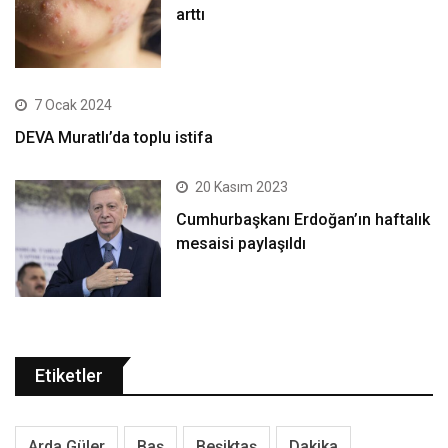
arttı
7 Ocak 2024
DEVA Muratlı’da toplu istifa
20 Kasım 2023
Cumhurbaşkanı Erdoğan’ın haftalık
mesaisi paylaşıldı
Etiketler
Arda Güler
Baş
Beşiktaş
Dakika